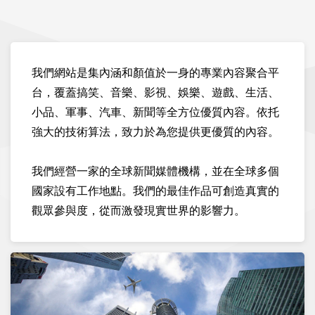
關於我們
政策與安全
我們網站是集內涵和顏值於一身的專業內容聚合平
版權
台，覆蓋搞笑、音樂、影視、娛樂、遊戲、生活、
小品、軍事、汽車、新聞等全方位優質內容。依托
隱私權
強大的技術算法，致力於為您提供更優質的內容。
條款
我們經營一家的全球新聞媒體機構，並在全球多個
國家設有工作地點。我們的最佳作品可創造真實的
對於廣告商
觀眾參與度，從而激發現實世界的影響力。