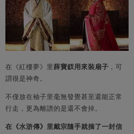
在《紅樓夢》里
薛寶釵用來裝扇子
，可
謂很是神奇。
不僅放在袖子里毫無發覺甚至還能正常
行走，更為離譜的是還不會掉。
在《水滸傳》里戴宗隨手就揣了一封信