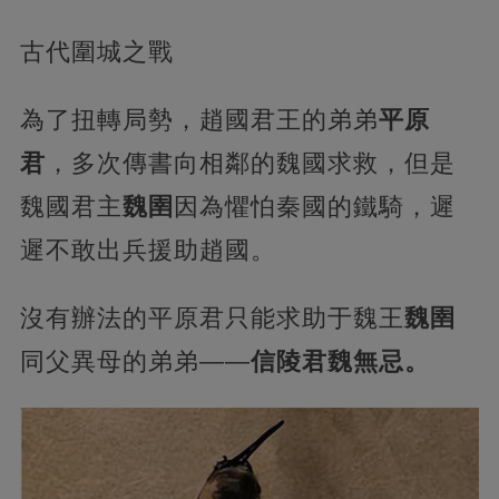
古代圍城之戰
為了扭轉局勢，趙國君王的弟弟
平原
君
，多次傳書向相鄰的魏國求救，但是
魏國君主
魏圉
因為懼怕秦國的鐵騎，遲
遲不敢出兵援助趙國。
沒有辦法的平原君只能求助于魏王
魏圉
同父異母的弟弟——
信陵君魏無忌。