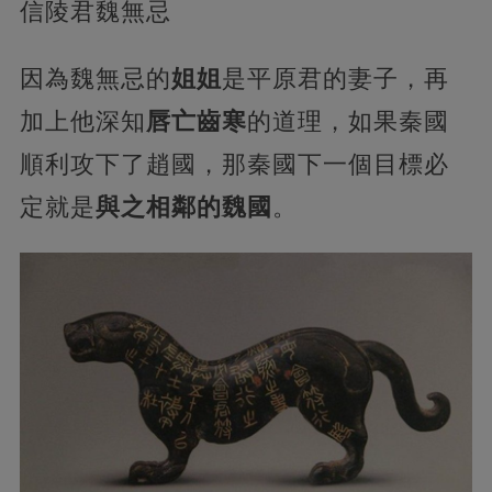
信陵君魏無忌
因為魏無忌的
姐姐
是平原君的妻子，再
加上他深知
唇亡齒寒
的道理，如果秦國
順利攻下了趙國，那秦國下一個目標必
定就是
與之相鄰的魏國
。