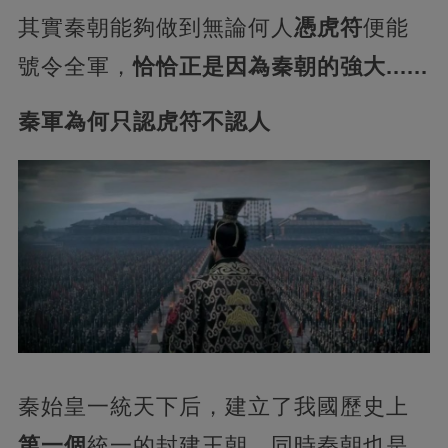
其實秦朝能夠做到無論何人
憑虎符
便能
號令全軍，
恰恰正是因為秦朝的強大......
秦軍為何只認虎符不認人
秦始皇一統天下后，建立了我國歷史上
第一個
統一的封建王朝，同時秦朝也是