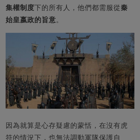
集權制度
下的所有人，他們都需服從
秦
始皇嬴政的旨意
。
因為就算是心存疑慮的蒙恬，在沒有虎
符的情況下，也無法調動軍隊保護自