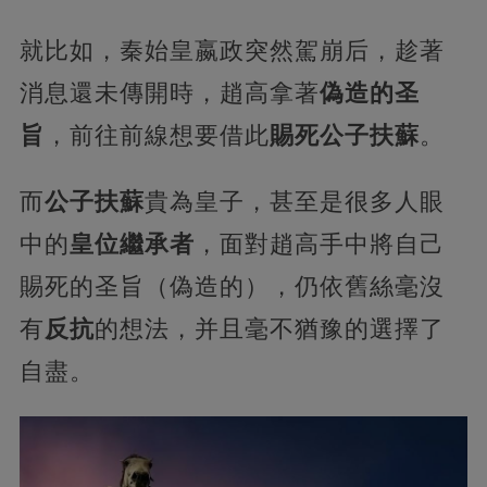
就比如，秦始皇嬴政突然駕崩后，趁著
消息還未傳開時，趙高拿著
偽造的圣
旨
，前往前線想要借此
賜死公子扶蘇
。
而
公子扶蘇
貴為皇子，甚至是很多人眼
中的
皇位繼承者
，面對趙高手中將自己
賜死的圣旨（偽造的），仍依舊絲毫沒
有
反抗
的想法，并且毫不猶豫的選擇了
自盡。