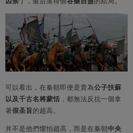
囚禁
了，最后落得個
吞藥自盡
的結局。
可以看出，在秦朝即便是貴為
公子扶蘇
以及千古名將蒙恬
，都無法反抗一個拿
著
假圣旨
的趙高。
并不是他們懼怕趙高，而是在秦朝
中央