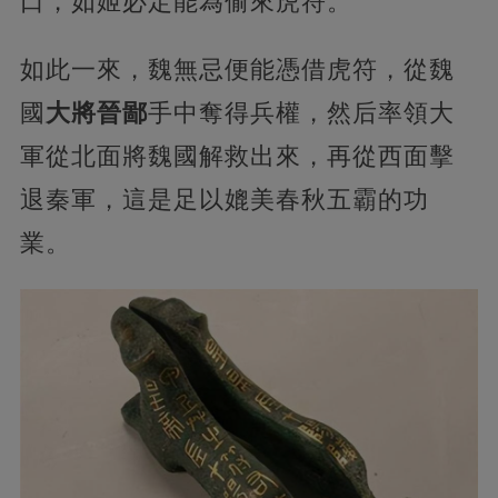
口，如姬必定能為偷來虎符。
如此一來，魏無忌便能憑借虎符，從魏
國
大將晉鄙
手中奪得兵權，然后率領大
軍從北面將魏國解救出來，再從西面擊
退秦軍，這是足以媲美春秋五霸的功
業。