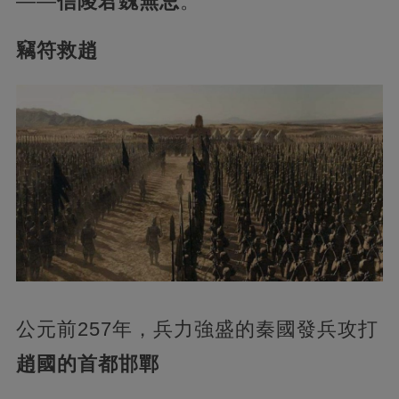
——
信陵君魏無忌
。
竊符救趙
公元前257年，兵力強盛的秦國發兵攻打
趙國的首都邯鄲