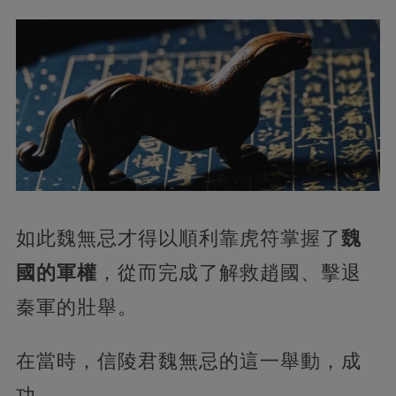
如此魏無忌才得以順利靠虎符掌握了
魏
國的軍權
，從而完成了解救趙國、擊退
秦軍的壯舉。
在當時，信陵君魏無忌的這一舉動，成
功