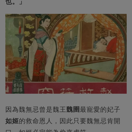
也。」
因為魏無忌曾是魏王
魏圉
最寵愛的妃子
如姬
的救命恩人，因此只要魏無忌肯開