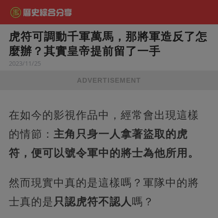
虎符可調動千軍萬馬，那將軍造反了怎
麼辦？其實皇帝提前留了一手
2023/11/25
ADVERTISEMENT
在如今的影視作品中，經常會出現這樣
的情節：
主角只身一人拿著盜取的虎
符，便可以號令軍中的將士為他所用。
然而現實中真的是這樣嗎？軍隊中的將
士真的是
只認虎符不認人
嗎？