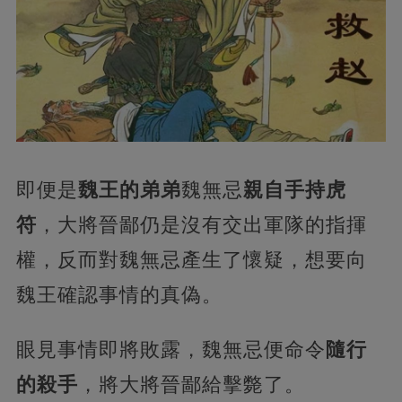
即便是
魏王的弟弟
魏無忌
親自手持虎
符
，大將晉鄙仍是沒有交出軍隊的指揮
權，反而對魏無忌產生了懷疑，想要向
魏王確認事情的真偽。
眼見事情即將敗露，魏無忌便命令
隨行
的殺手
，將大將晉鄙給擊斃了。