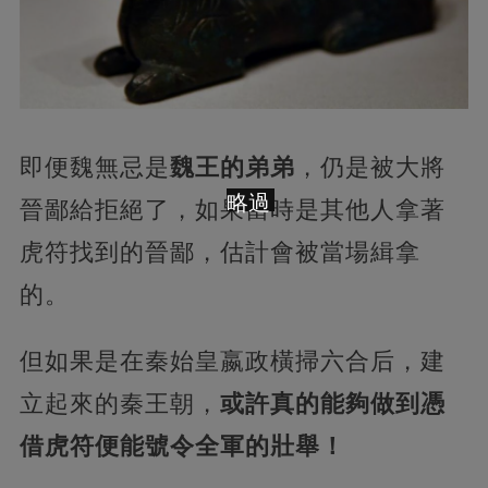
即便魏無忌是
魏王的弟弟
，仍是被大將
略過
晉鄙給拒絕了，如果當時是其他人拿著
虎符找到的晉鄙，估計會被當場緝拿
的。
但如果是在秦始皇嬴政橫掃六合后，建
立起來的秦王朝，
或許真的能夠做到憑
借虎符便能號令全軍的壯舉！