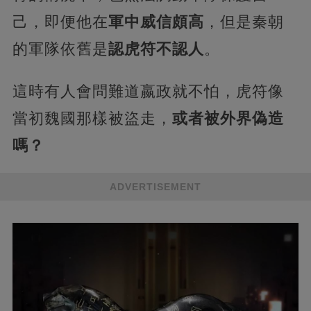
己，即便他在
軍中威信頗高
，但是秦朝
的軍隊依舊是
認虎符不認人
。
這時有人會問難道嬴政就不怕，虎符像
當初魏國那樣被盜走，
或者被外界偽造
嗎？
ADVERTISEMENT