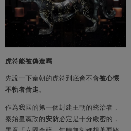
虎符能被偽造嗎
先說一下秦朝的虎符到底會不會
被心懷
不軌者偷走
。
作為我國的第一個封建王朝的統治者，
秦始皇嬴政的
安防
必定是十分嚴密的，
畢竟「六國余孽」無時無刻都想著要將