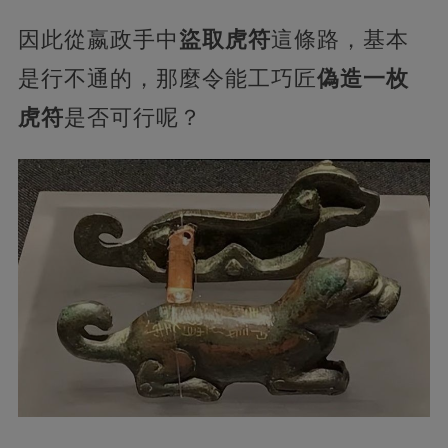
因此從嬴政手中
盜取虎符
這條路，基本
是行不通的，那麼令能工巧匠
偽造一枚
虎符
是否可行呢？