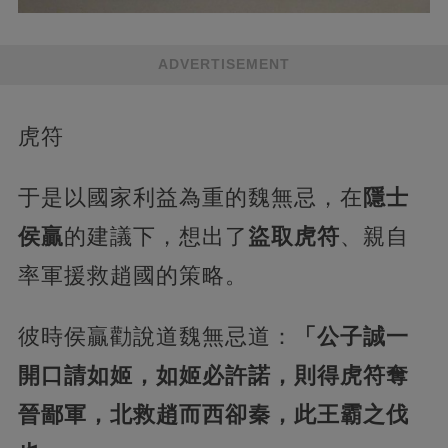
ADVERTISEMENT
虎符
于是以國家利益為重的魏無忌，在
隱士
侯贏
的建議下，想出了
盜取虎符
、親自
率軍援救趙國的策略。
彼時侯贏勸說道魏無忌道：
「公子誠一
開口請如姬，如姬必許諾，則得虎符奪
晉鄙軍，北救趙而西卻秦，此王霸之伐