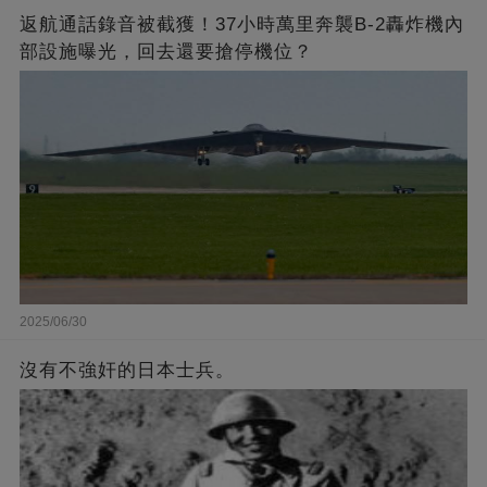
返航通話錄音被截獲！37小時萬里奔襲B-2轟炸機內
部設施曝光，回去還要搶停機位？
2025/06/30
沒有不強奸的日本士兵。