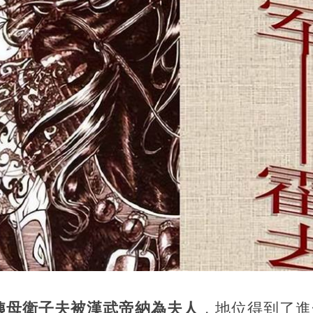
姨母衛子夫被漢武帝納為夫人
，地位得到了進