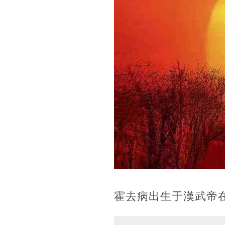
霍去病出生于漢武帝