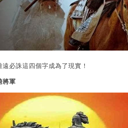
雖遠必誅這四個字成為了現實！
騎將軍