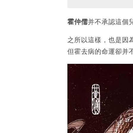
霍仲儒
并不承認這個
之所以這樣，也是因
但霍去病的命運卻并