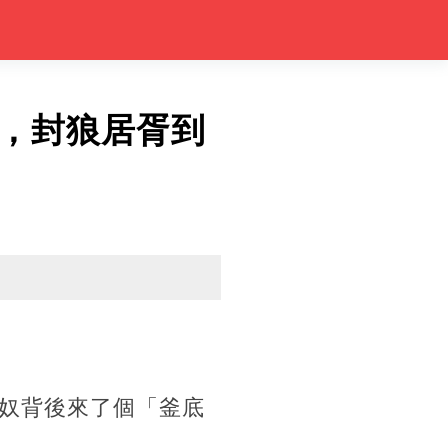
，封狼居胥到
奴背後來了個「釜底