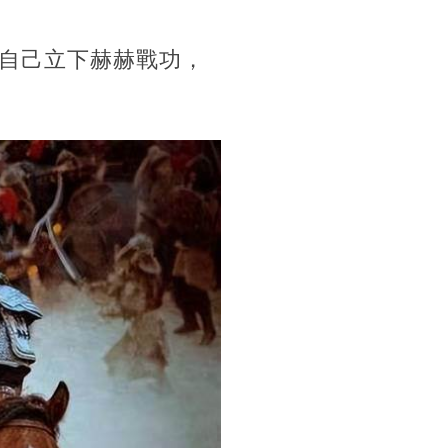
自己立下赫赫戰功，