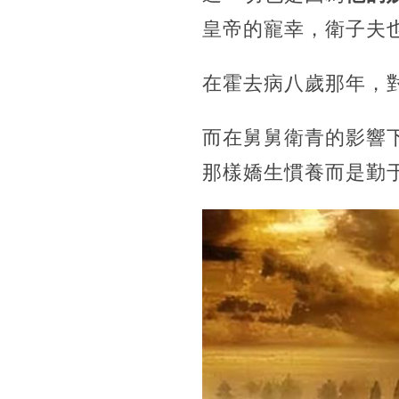
皇帝的寵幸，衛子夫
在霍去病八歲那年，
而在舅舅衛青的影響
那樣嬌生慣養而是勤