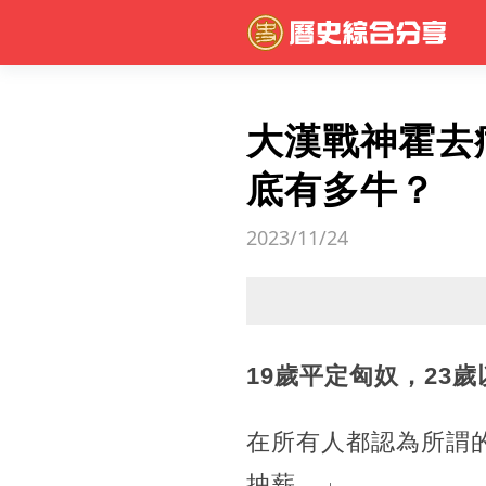
大漢戰神霍去
底有多牛？
2023/11/24
19歲平定匈奴，23
在所有人都認為所謂
抽薪。」