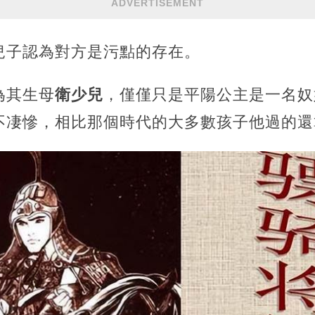
ADVERTISEMENT
兒子認為對方是污點的存在。
為其生母
衛少兒
，僅僅只是平陽公主是一名奴
不凄慘，相比那個時代的大多數孩子他過的還