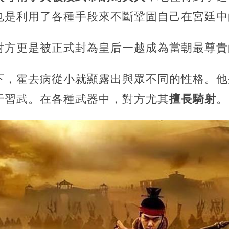
也是利用了各種手段來不斷鞏固自己在宮廷中
對方更是被正式封為皇后一越成為當朝最尊貴
下，霍去病從小就顯露出與眾不同的性格。他
于習武。在各種武器中，對方尤其
擅長騎射
。