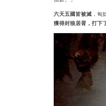
六天五國皆被滅
，匈
獲得封狼居胥，打下