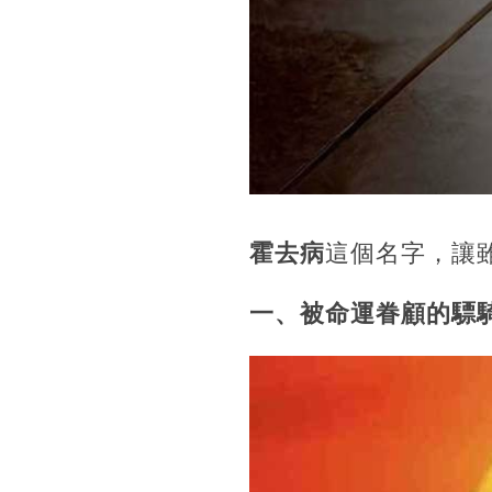
霍去病
這個名字，讓
一、被命運眷顧的驃