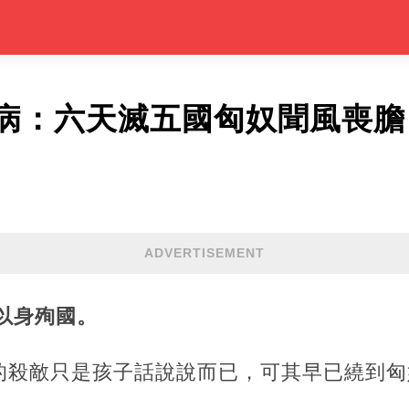
病：六天滅五國匈奴聞風喪膽
ADVERTISEMENT
歲以身殉國。
的殺敵只是孩子話說說而已，可其早已繞到匈