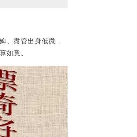
婢。盡管出身低微，
算如意。