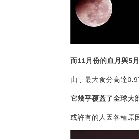
而11月份的血月與5
由于最大食分高達0.
它幾乎覆蓋了全球大
或許有的人因各種原