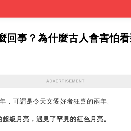
麼回事？為什麼古人會害怕看
ADVERTISEMENT
022年，可謂是令天文愛好者狂喜的兩年。
的超級月亮，遇見了罕見的紅色月亮。