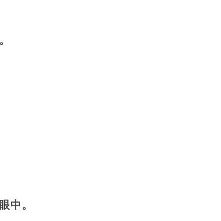
。
眼中。