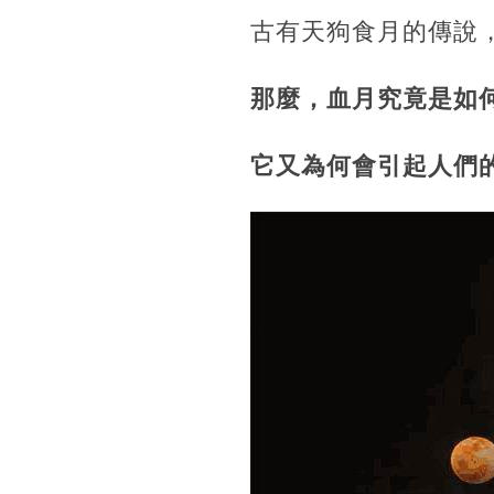
古有天狗食月的傳說
那麼，血月究竟是如
它又為何會引起人們