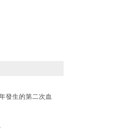
當年發生的第二次血
。