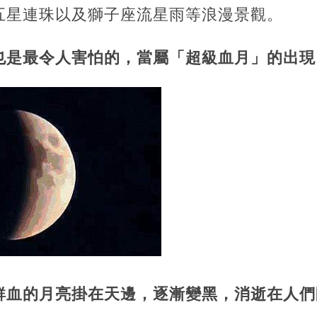
五星連珠以及獅子座流星雨等浪漫景觀。
也是最令人害怕的，當屬「超級血月」的出現
鮮血的月亮掛在天邊，逐漸變黑，消逝在人們