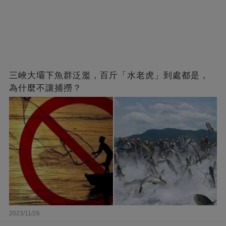
三峽大壩下魚群泛濫，百斤「水老虎」到處都是，
為什麼不讓捕撈？
2023/11/26