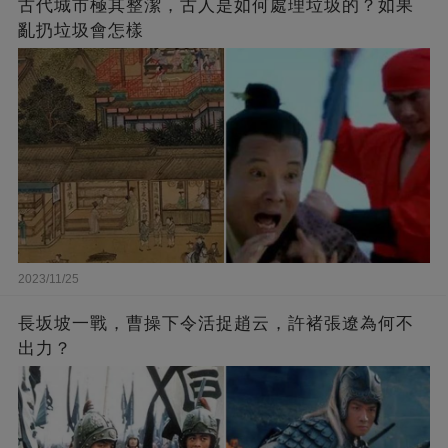
古代城市極其整潔，古人是如何處理垃圾的？如果
亂扔垃圾會怎樣
2023/11/25
長坂坡一戰，曹操下令活捉趙云，許褚張遼為何不
出力？